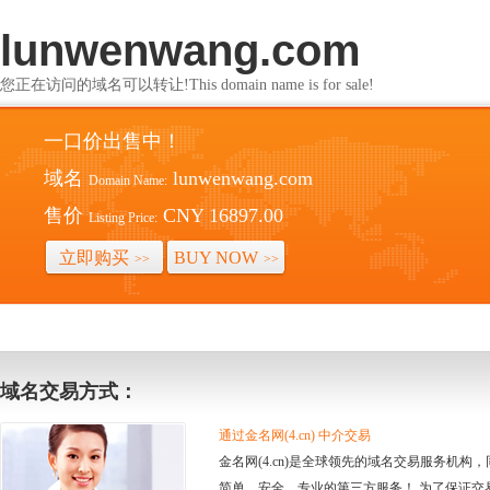
lunwenwang.com
您正在访问的域名可以转让!This domain name is for sale!
一口价出售中！
域名
lunwenwang.com
Domain Name:
售价
CNY 16897.00
Listing Price:
立即购买
BUY NOW
>>
>>
域名交易方式：
通过金名网(4.cn) 中介交易
金名网(4.cn)是全球领先的域名交易服务机
简单、安全、专业的第三方服务！ 为了保证交