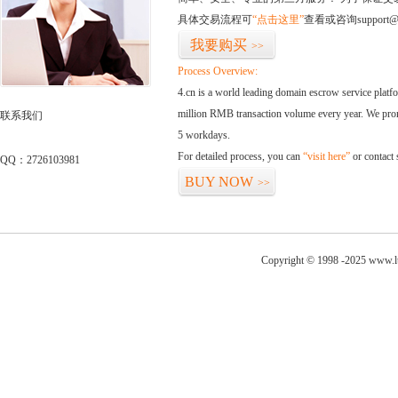
具体交易流程可
“点击这里”
查看或咨询support@
我要购买
>>
Process Overview:
4.cn is a world leading domain escrow service plat
million RMB transaction volume every year. We promi
联系我们
5 workdays.
For detailed process, you can
“visit here”
or contact
QQ：2726103981
BUY NOW
>>
Copyright © 1998 -2025 www.l